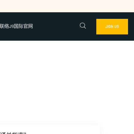
联络J9国际官网
JION US