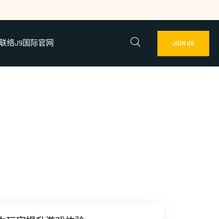
联络J9国际官网
JION US